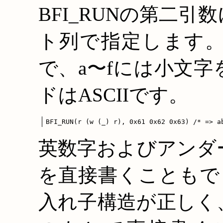
BFI_RUNの第二
ト列で指定します
で、a〜fには小文
ドはASCIIです。
BFI_RUN(r (w (_) r), 0x61 0x62 0x63) /* => a
英数字およびアンダ
を直接書くこともで
入れ子構造が正しく