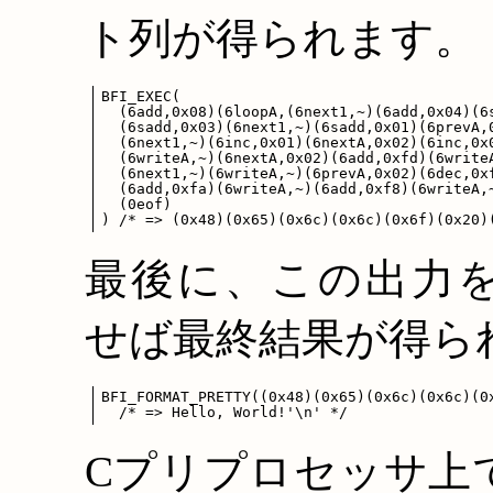
ト列が得られます。
BFI_EXEC(

  (6add,0x08)(6loopA,(6next1,~)(6add,0x04)(6
  (6sadd,0x03)(6next1,~)(6sadd,0x01)(6prevA,
  (6next1,~)(6inc,0x01)(6nextA,0x02)(6inc,0x
  (6writeA,~)(6nextA,0x02)(6add,0xfd)(6write
  (6next1,~)(6writeA,~)(6prevA,0x02)(6dec,0x
  (6add,0xfa)(6writeA,~)(6add,0xf8)(6writeA,
  (0eof)

) /* => (0x48)(0x65)(0x6c)(0x6c)(0x6f)(0x20)
最後に、この出力をBF
せば最終結果が得ら
BFI_FORMAT_PRETTY((0x48)(0x65)(0x6c)(0x6c)(0
  /* => Hello, World!'\n' */
Cプリプロセッサ上