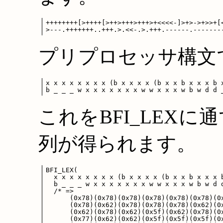
++++++++[>++++[>++>+++>+++>+<<<<-]>+>->+>>+[<
>---.+++++++..+++.>.<<-.>.+++.------.-------
プリプロセッサ構文
x x x x x x x x (b x x x x (b x x b x x x b x
b _ _ _ w x x x x x x x w w x x x w b w d d 
これをBFI_LEXに
列が得られます。
BFI_LEX(

  x x x x x x x x (b x x x x (b x x b x x x 
  b _ _ _ w x x x x x x x w w x x x w b w d 
  /* =>

      (0x78)(0x78)(0x78)(0x78)(0x78)(0x78)(0
      (0x78)(0x62)(0x78)(0x78)(0x78)(0x62)(0
      (0x62)(0x78)(0x62)(0x5f)(0x62)(0x78)(0
      (0x77)(0x62)(0x62)(0x5f)(0x5f)(0x5f)(0