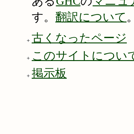
ある
GHC
の
マニュ
す。
翻訳について
古くなったページ
このサイトについ
掲示板