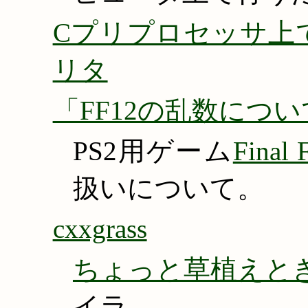
Cプリプロセッサ上で動
リタ
「FF12の乱数につ
PS2用ゲーム
Final 
扱いについて。
cxxgrass
ちょっと草植えとき
イラ。