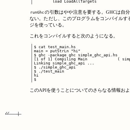
の引数はやや注意を要する。GHCは自
runGhc
ない。ただし、このプログラムをコンパイルす
ジを使っている。
これをコンパイルすると次のようになる。
$ cat test_main.hs

main = putStrLn "hi"

$ ghc -package ghc simple_ghc_api.hs

[1 of 1] Compiling Main             ( sim
Linking simple_ghc_api ...

$ ./simple_ghc_api

$ ./test_main 

hi

このAPIを使うことについてのさらなる情報お