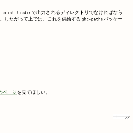
で出力されるディレクトリでなければなら
-print-libdir
る。したがって上では、これを供給する
パッケー
ghc-paths
iのこのページ
を見てほしい。