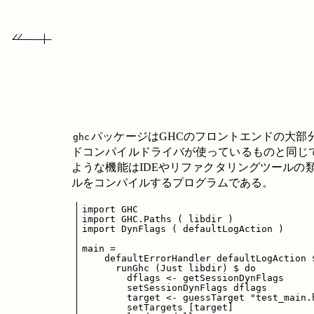
パッケージはGHCのフロントエンドの大部
ghc
ドコンパイルドライバが使っているものと同じ
ような機能はIDEやリファクタリングツールの
ルをコンパイルするプログラムである。
import GHC

import GHC.Paths ( libdir )

import DynFlags ( defaultLogAction )

main = 

    defaultErrorHandler defaultLogAction $
      runGhc (Just libdir) $ do

        dflags <- getSessionDynFlags

        setSessionDynFlags dflags

        target <- guessTarget "test_main.h
        setTargets [target]
